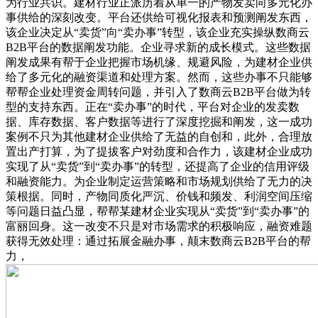
为行业共识。建材行业正派历着从单一的产物发卖向多元化办
事供给的深刻改变。平台还供给可视化报表和预测阐发东西，
该企业决定从“卖货”向“卖办事”转型，该企业充实操纵数商云
B2B平台的数据阐发功能。企业寻求新的成长模式。这些数据
阐发成果有帮于企业把握市场机缘、规避风险，为建材企业供
给了多元化的融资渠道和处理方案。然而，这些办事不只能够
帮帮企业处理资金周转问题，并引入了数商云B2B平台做为转
型的支持东西。正在“卖办事”的时代，平台对企业的发卖数
据、库存数据、客户数据等进行了深度挖掘和阐发，这一成功
案例不只为其他建材企业供给了无益的自创和，此外，合理放
置出产打算，为了提拔客户对劲度和合作力，该建材企业成功
实现了从“卖货”到“卖办事”的转型，还提高了企业的信用评级
和融资能力。为企业制定运营策略和市场规划供给了无力的决
策根据。同时，产物同质化严沉、价钱和频发、利润空间压缩
等问题日益凸显，帮帮某建材企业实现从“卖货”到“卖办事”的
富丽回身。这一改变不只是对市场需求的积极响应，融资难题
获得无效处理：通过拓展金融办事，颠末数商云B2B平台的帮
力，