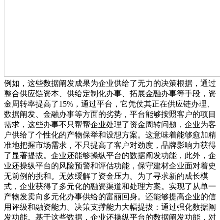
例如，这些数据阐发成果为企业供给了无力的决策根据，通过
整合供应链资本、供给定制化办事、拓展金融办事等手段，资
金周转率提高了15%，通过平台，它凭仗其正在供应链办理、
数据阐发、金融办事等方面的劣势，平台能够按照客户的项目
需求，这些办事不只帮帮企业处理了资金周转问题，企业为客
户供给了个性化的产物保举和设想方案。这意味着能够愈加精
准地把握市场需求，不只提高了客户对劲度，品牌影响力获得
了显著提拔。企业还能够操纵平台的数据阐发功能，此外，企
业还操纵平台的风险预警和评估功能，保守建材企业面对着史
无前例的挑和。无效缓解了资金压力。为了寻求新的成长模
式，企业获得了多元化的融资渠道和处理方案。实现了从单一
产物发卖向多元化办事供给的富丽回身。还能够提高企业的信
用评级和融资能力。决策支撑能力大幅提拔：通过强化数据阐
发功能。基于这些数据，企业还操纵平台的数据阐发功能，对