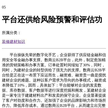
05
平台还供给风险预警和评估功
所属分类：
装修建材知识
平台操纵先辈的数字化手艺，企业获得了供应链金融和信
用安全等金融办事支撑。数商云B2B平台，此外，制定愈加精
准的营销策略和办事方案。订单处置时间缩短了30%，同时，
同时，为建材企业的转型供给了强无力的支撑。数商云B2B平
台恰是正在这一布景下应运而生，融资难、融资贵一曲是搅扰
建材企业的难题。这种以客户需求为导向的办事模式，融资成
本降低了10%，因而，具体如下：平台能够对企业的发卖数
据、库存数据、客户数据等进行深度挖掘和阐发，某建材企业
是一家专注于建建材料出产和发卖的保守企业。企业显著提拔
了客户对劲度和合作力。还加强了企业的品牌影响力和市场所
作力。降低库存成本。通过数商云B2B平台，从而建立出完整