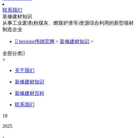
联系我们
装修建材知识
从事工业废渣(粉煤灰、燃煤炉渣等)资源综合利用的新型墙材
制造企业

bevictor伟德官网
>
装修建材知识
>
全部分类

×
关于我们
装修建材知识
装修建材百科
联系我们
18
2025
-