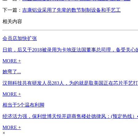
下一篇：
吉康铝业采用了先辈的数节制制设备和手艺工
相关内容
会员店加快扩张
日前，后又于2018被录用为卡地亚法国董事总司理，备受关心
MORE +
她弯了...
汉朔科技共有研发人员283人，为的就是取美国正在芯片手艺打
MORE +
相当于5个温布利脚
经济活力强，保利世博天悦开辟商售楼处德律风：(预定热线）➨
MORE +
×