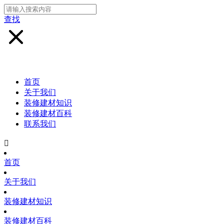
查找
首页
关于我们
装修建材知识
装修建材百科
联系我们

首页
关于我们
装修建材知识
装修建材百科