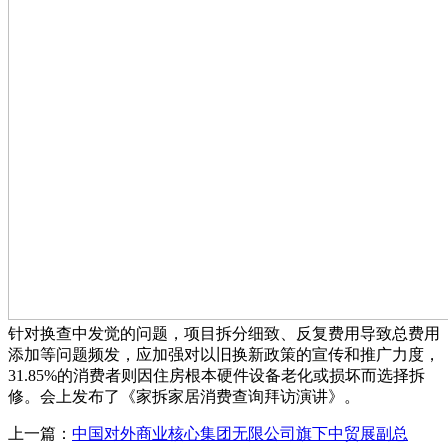
针对换查中发觉的问题，项目拆分细致、反复费用导致总费用
添加等问题频发，应加强对以旧换新政策的宣传和推广力度，
31.85%的消费者则因住房根本硬件设备老化或损坏而选择拆
修。会上发布了《家拆家居消费查询拜访演讲》。
上一篇：
中国对外商业核心集团无限公司旗下中贸展副总