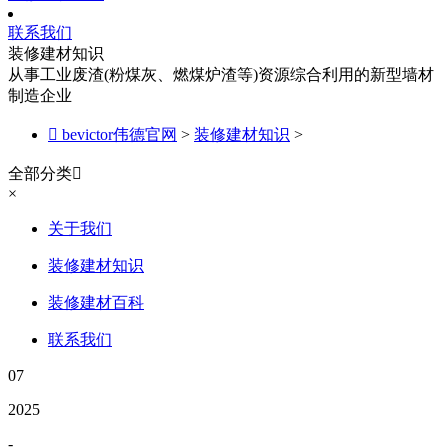
联系我们
装修建材知识
从事工业废渣(粉煤灰、燃煤炉渣等)资源综合利用的新型墙材
制造企业

bevictor伟德官网
>
装修建材知识
>
全部分类

×
关于我们
装修建材知识
装修建材百科
联系我们
07
2025
-