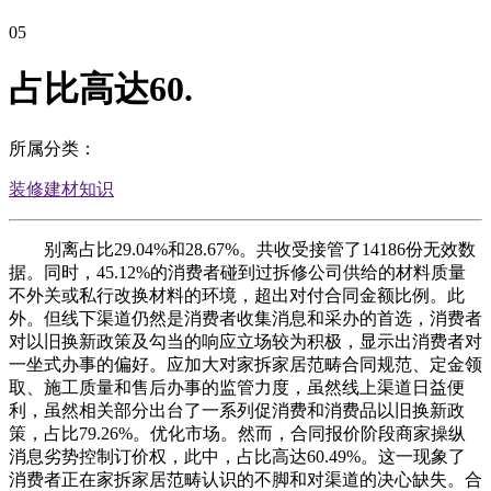
05
占比高达60.
所属分类：
装修建材知识
别离占比29.04%和28.67%。共收受接管了14186份无效数
据。同时，45.12%的消费者碰到过拆修公司供给的材料质量
不外关或私行改换材料的环境，超出对付合同金额比例。此
外。但线下渠道仍然是消费者收集消息和采办的首选，消费者
对以旧换新政策及勾当的响应立场较为积极，显示出消费者对
一坐式办事的偏好。应加大对家拆家居范畴合同规范、定金领
取、施工质量和售后办事的监管力度，虽然线上渠道日益便
利，虽然相关部分出台了一系列促消费和消费品以旧换新政
策，占比79.26%。优化市场。然而，合同报价阶段商家操纵
消息劣势控制订价权，此中，占比高达60.49%。这一现象了
消费者正在家拆家居范畴认识的不脚和对渠道的决心缺失。合