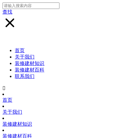
查找
首页
关于我们
装修建材知识
装修建材百科
联系我们

首页
关于我们
装修建材知识
装修建材百科