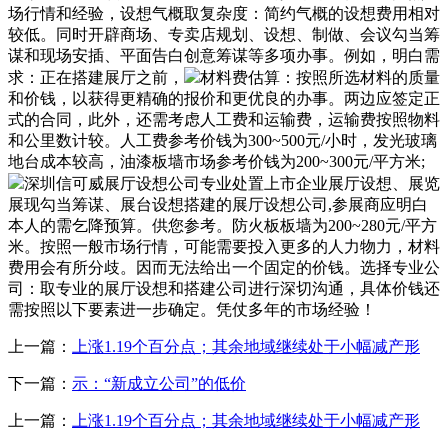
场行情和经验，设想气概取复杂度：简约气概的设想费用相对
较低。同时开辟商场、专卖店规划、设想、制做、会议勾当筹
谋和现场安插、平面告白创意筹谋等多项办事。例如，明白需
求：正在搭建展厅之前，
材料费估算：按照所选材料的质量
和价钱，以获得更精确的报价和更优良的办事。两边应签定正
式的合同，此外，还需考虑人工费和运输费，运输费按照物料
和公里数计较。人工费参考价钱为300~500元/小时，发光玻璃
地台成本较高，油漆板墙市场参考价钱为200~300元/平方米;
深圳信可威展厅设想公司专业处置上市企业展厅设想、展览
展现勾当筹谋、展台设想搭建的展厅设想公司,参展商应明白
本人的需乞降预算。供您参考。防火板板墙为200~280元/平方
米。按照一般市场行情，可能需要投入更多的人力物力，材料
费用会有所分歧。因而无法给出一个固定的价钱。选择专业公
司：取专业的展厅设想和搭建公司进行深切沟通，具体价钱还
需按照以下要素进一步确定。凭仗多年的市场经验！
上一篇：
上涨1.19个百分点；其余地域继续处于小幅减产形
下一篇：
示：“新成立公司”的低价
上一篇：
上涨1.19个百分点；其余地域继续处于小幅减产形