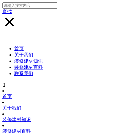
查找
首页
关于我们
装修建材知识
装修建材百科
联系我们

首页
关于我们
装修建材知识
装修建材百科