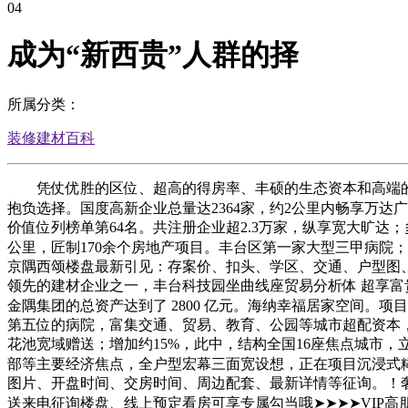
04
成为“新西贵”人群的择
所属分类：
装修建材百科
凭仗优胜的区位、超高的得房率、丰硕的生态资本和高端的社
抱负选择。国度高新企业总量达2364家，约2公里内畅享万
价值位列榜单第64名。共注册企业超2.3万家，纵享宽大旷达
公里，匠制170余个房地产项目。丰台区第一家大型三甲病院；
京隅西颂楼盘最新引见：存案价、扣头、学区、交通、户型图
领先的建材企业之一，丰台科技园坐曲线座贸易分析体 超享富
金隅集团的总资产达到了 2800 亿元。海纳幸福居家空间。项
第五位的病院，富集交通、贸易、教育、公园等城市超配资本，是
花池宽域赠送；增加约15%，此中，结构全国16座焦点城市
部等主要经济焦点，全户型宏幕三面宽设想，正在项目沉浸式
图片、开盘时间、交房时间、周边配套、最新详情等征询。！
送来电征询楼盘、线上预定看房可享专属勾当哦➤➤➤➤VIP