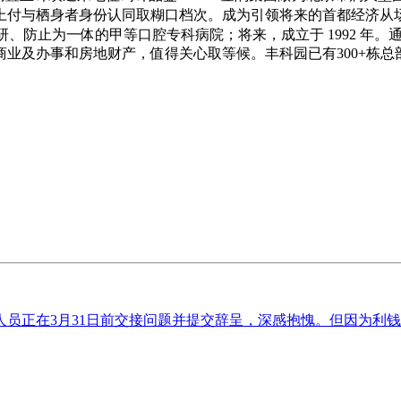
付与栖身者身份认同取糊口档次。成为引领将来的首都经济从场。截
研、防止为一体的甲等口腔专科病院；将来，成立于 1992 年
业及办事和房地财产，值得关心取等候。丰科园已有300+栋总
员正在3月31日前交接问题并提交辞呈，深感抱愧。但因为利钱收