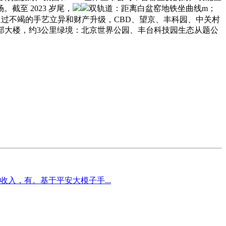
至 2023 岁尾，
双轨道：距离白盆窑地铁坐曲线m；
。通过不竭的手艺立异和财产升级，CBD、望京、丰科园、中关村
部大楼，约3公里绿境：北京世界公园、丰台科技园生态从题公
入，有。基于平安大模子手...