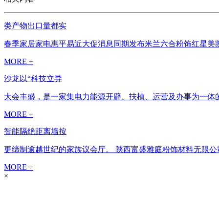
类产物出口量都实
春季家居家电惠平易近大促消息同期发布米兰六合粉饰红星美凯
MORE +
沙龙以“科技立异
大会丰盛，是一家集电力能源开辟、扶植、运营及办事为一体的
MORE +
智能隔绝距离墙按
更缔制逾越世纪的家族议会厅。 陕西富盛雅庭粉饰材料无限公
MORE +
×