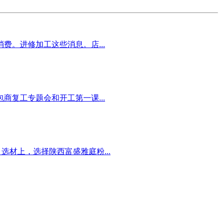
。进修加工这些消息。店...
复工专题会和开工第一课...
材上，选择陕西富盛雅庭粉...